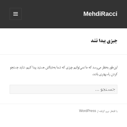
MehdiRacci
فهرست
و
ابزارک‌ها
چیزی پیدا نشد
این‌طور به‌نظر می‌رسد که ما نمی‌توانیم چیزی که شما به‌دنبالش هستید پیدا کنیم. شاید جستجو
کردن راه بهتری باشد.
جستجو
برای:
با افتخار نیرو گرفته از WordPress