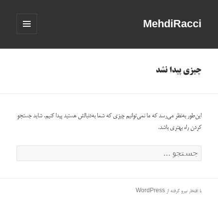
MehdiRacci
فهرست
و
ابزارک‌ها
چیزی پیدا نشد
این‌طور به‌نظر می‌رسد که ما نمی‌توانیم چیزی که شما به‌دنبالش هستید پیدا کنیم. شاید جستجو
کردن راه بهتری باشد.
جستجو
برای:
با افتخار نیرو گرفته از WordPress