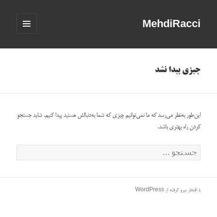
MehdiRacci
فهرست
و
ابزارک‌ها
چیزی پیدا نشد
این‌طور به‌نظر می‌رسد که ما نمی‌توانیم چیزی که شما به‌دنبالش هستید پیدا کنیم. شاید جستجو
کردن راه بهتری باشد.
جستجو
برای:
با افتخار نیرو گرفته از WordPress